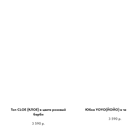
Топ CLOE (КЛОЕ) в цвете розовый
Юбка YOYO(ЙОЙО) в черно
барби
3 590
р.
3 590
р.