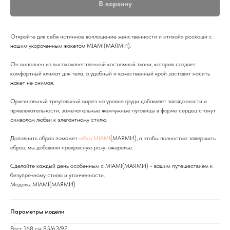
В корзину
Откройте для себя истинное воплощение женственности и «тихой» роскоши с
нашим укороченным жакетом MIAMI(МАЯМИ).
Он выполнен из высококачественной костюмной ткани, которая создает
комфортный климат для тела, а удобный и качественный крой заставит носить
жакет не снимая.
Оригинальный треугольный вырез на уровне груди добавляет загадочности и
привлекательности, замечательные жемчужные пуговицы в форме сердец станут
символом любви к элегантному стилю.
Дополнить образ поможет
юбка MIAMI
(МАЯМИ), а чтобы полностью завершить
образ, мы добавили прекрасную розу-ожерелье.
Сделайте каждый день особенным с MIAMI(МАЯМИ) - вашим путешествием к
безупречному стилю и утонченности.
Модель: MIAMI(МАЯМИ)
Параметры модели
Рост 168 см 85/63/92