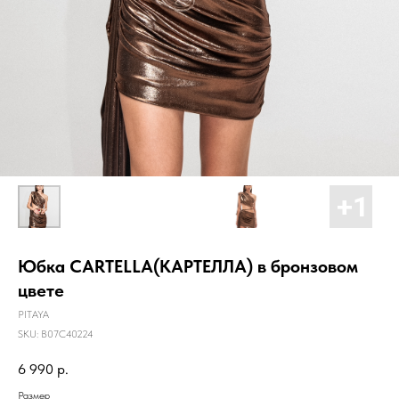
Юбка CARTELLA(КАРТЕЛЛА) в бронзовом
цвете
PITAYA
SKU:
B07C40224
6 990
р.
Размер