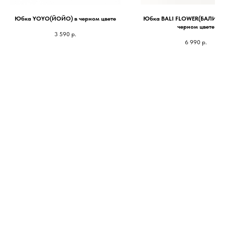
Юбка YOYO(ЙОЙО) в черном цвете
Юбка BALI FLOWER(БАЛИ ФЛ
черном цвете
3 590
р.
6 990
р.