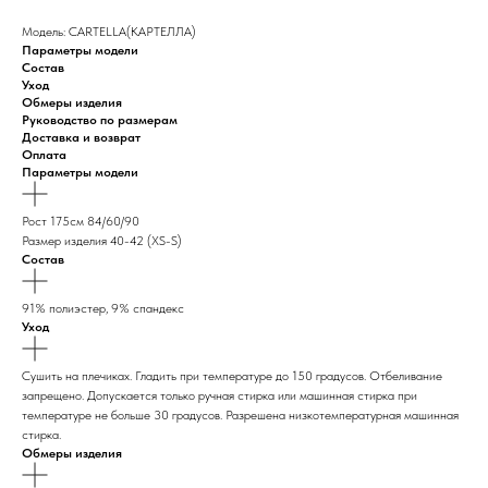
Модель: CARTELLA(КАРТЕЛЛА)
Параметры модели
Состав
Уход
Обмеры изделия
Руководство по размерам
Доставка и возврат
Оплата
Параметры модели
Рост 175см 84/60/90
Размер изделия 40-42 (XS-S)
Состав
91% полиэстер, 9% спандекс
Уход
Сушить на плечиках. Гладить при температуре до 150 градусов. Отбеливание
запрещено. Допускается только ручная стирка или машинная стирка при
температуре не больше 30 градусов. Разрешена низкотемпературная машинная
стирка.
Обмеры изделия