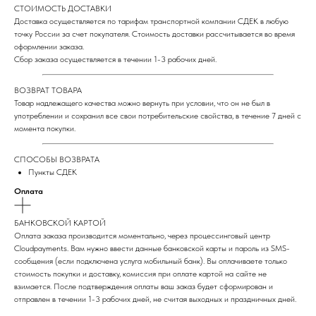
СТОИМОСТЬ ДОСТАВКИ
Доставка осуществляется по тарифам транспортной компании СДЕК в любую
точку России за счет покупателя. Стоимость доставки рассчитывается во время
оформлении заказа.
Сбор заказа осуществляется в течении 1-3 рабочих дней.
ВОЗВРАТ ТОВАРА
Товар надлежащего качества можно вернуть при условии, что он не был в
употреблении и сохранил все свои потребительские свойства, в течение 7 дней с
момента покупки.
СПОСОБЫ ВОЗВРАТА
Пункты СДЕК
Оплата
БАНКОВСКОЙ КАРТОЙ
Оплата заказа производится моментально, через процессинговый центр
Cloudpayments. Вам нужно ввести данные банковской карты и пароль из SMS-
сообщения (если подключена услуга мобильный банк). Вы оплачиваете только
стоимость покупки и доставку, комиссия при оплате картой на сайте не
взимается. После подтверждения оплаты ваш заказ будет сформирован и
отправлен в течении 1-3 рабочих дней, не считая выходных и праздничных дней.