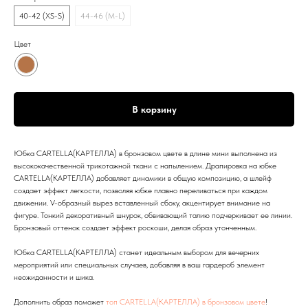
40-42 (XS-S)
44-46 (M-L)
Цвет
В корзину
Юбка CARTELLA(КАРТЕЛЛА) в бронзовом цвете в длине мини выполнена из
высококачественной трикотажной ткани с напылением. Драпировка на юбке
CARTELLA(КАРТЕЛЛА) добавляет динамики в общую композицию, а шлейф
создает эффект легкости, позволяя юбке плавно переливаться при каждом
движении. V-образный вырез вставленный сбоку, акцентирует внимание на
фигуре. Тонкий декоративный шнурок, обвивающий талию подчеркивает ее линии.
Бронзовый оттенок создает эффект роскоши, делая образ утонченным.
Юбка CARTELLA(КАРТЕЛЛА) станет идеальным выбором для вечерних
мероприятий или специальных случаев, добавляя в ваш гардероб элемент
неожиданности и шика.
Дополнить образ поможет
топ CARTELLA(КАРТЕЛЛА) в бронзовом цвете
!