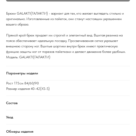
Брюки GALAKTI(ГАЛАКТИ) - вариант для тех, кто желает выглядеть стильно и
оригинально. Изготовленные из пайеток, они станут настоящим украшением
вашего образа.
Прямой крой брюк придает им строгий и элегантный вид. Вшитая резинка на
поясе обеспечивает идеальную посадку. Просвечиваемая сетка украшает
внешнюю сторону ног. Вшитые шортики внутри брюк имеют практическую
функцию защиты ног от порезов пайетками и делают движение более удобным.
Модель: GALAKTI(ГАЛАКТИ)
Параметры модели
Рост 175см 84/60/90
Размер изделия 40-42(XS-S)
Состав
Уход
Обмеры изделия