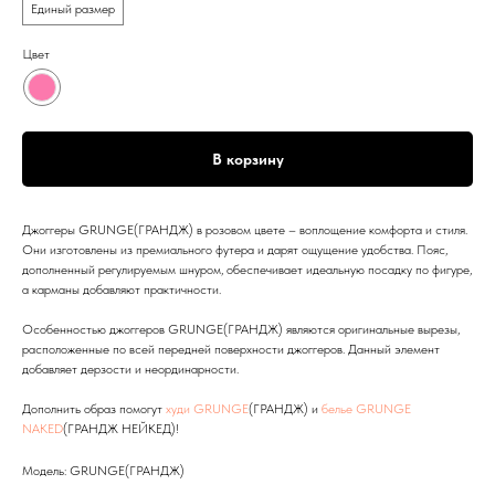
Единый размер
Цвет
В корзину
Джоггеры GRUNGE(ГРАНДЖ) в розовом цвете – воплощение комфорта и стиля.
Они изготовлены из премиального футера и дарят ощущение удобства. Пояс,
дополненный регулируемым шнуром, обеспечивает идеальную посадку по фигуре,
а карманы добавляют практичности.
Особенностью джоггеров GRUNGE(ГРАНДЖ) являются оригинальные вырезы,
расположенные по всей передней поверхности джоггеров. Данный элемент
добавляет дерзости и неординарности.
Дополнить образ помогут
худи GRUNGE
(ГРАНДЖ) и
белье GRUNGE
NAKED
(ГРАНДЖ НЕЙКЕД)!
Модель: GRUNGE(ГРАНДЖ)