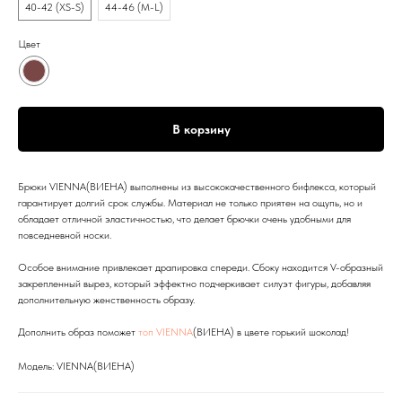
40-42 (XS-S)
44-46 (M-L)
Цвет
В корзину
Брюки VIENNA(ВИЕНА) выполнены из высококачественного бифлекса, который
гарантирует долгий срок службы. Материал не только приятен на ощупь, но и
обладает отличной эластичностью, что делает брючки очень удобными для
повседневной носки.
Особое внимание привлекает драпировка спереди. Сбоку находится V-образный
закрепленный вырез, который эффектно подчеркивает силуэт фигуры, добавляя
дополнительную женственность образу.
Дополнить образ поможет
топ VIENNA
(ВИЕНА) в цвете горький шоколад!
Модель: VIENNA(ВИЕНА)