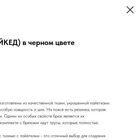
КЕД) в черном цвете
отовлены из качественной ткани, украшенной пайетками.
собую изящность и шик. На поясе есть резинка, которая
и. Одним из особых свойств брюк является их
 комплекте с брюками идут трусы, которые полностью
канью с пайетками - это отличный выбор для создания