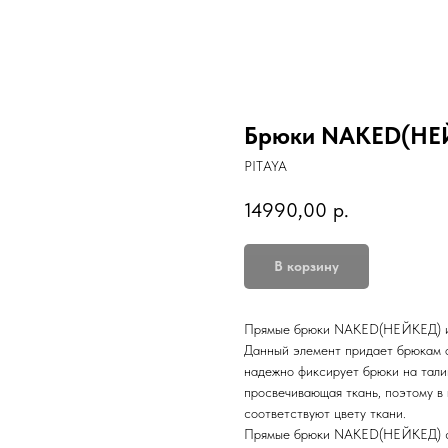
Брюки NAKED(НЕЙ
PITAYA
14990,00
р.
В корзину
Прямые брюки NAKED(НЕЙКЕД) изг
Данный элемент придает брюкам о
надежно фиксирует брюки на тали
просвечивающая ткань, поэтому в
соответствуют цвету ткани.
Прямые брюки NAKED(НЕЙКЕД) с т