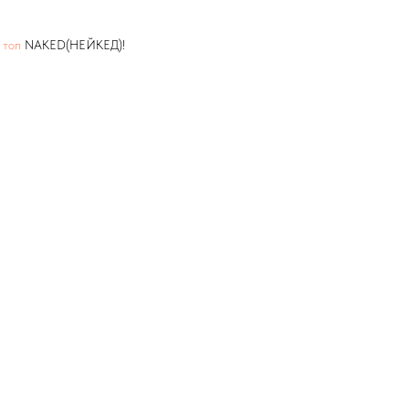
и
топ
NAKED(НЕЙКЕД)!