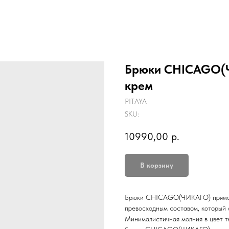
Брюки CHICAGO(Ч
крем
PITAYA
SKU:
10990,00
р.
В корзину
Брюки CHICAGO(ЧИКАГО) прямого 
превосходным составом, который 
Минималистичная молния в цвет тк