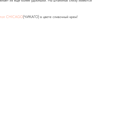
ает их еще более удобными. На штанинах снизу имеются
и топ СHICAGO
(ЧИКАГО) в цвете сливочный крем!