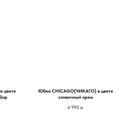
в цвете
Юбка CHICAGO(ЧИКАГО) в цвете
бир
сливочный крем
6 990
р.