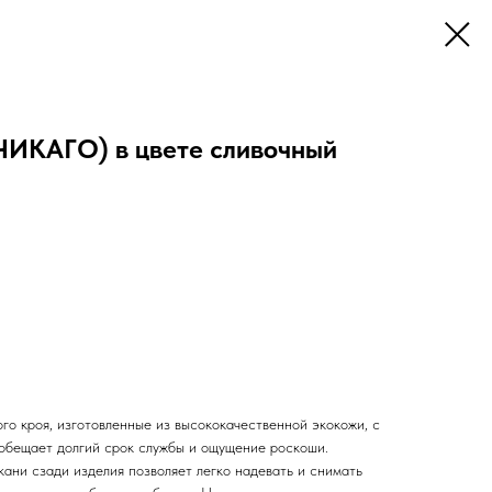
ИКАГО) в цвете сливочный
кроя, изготовленные из высококачественной экокожи, с
обещает долгий срок службы и ощущение роскоши.
ани сзади изделия позволяет легко надевать и снимать