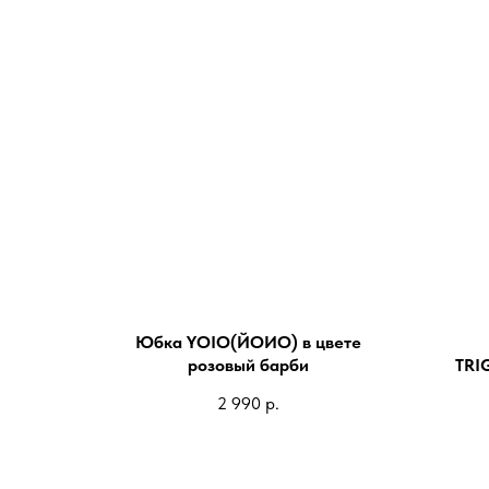
Юбка YOIO(ЙОИО) в цвете
розовый барби
TRI
2 990
р.