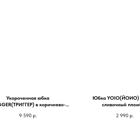
Укороченная юбка
Юбка YOIO(ЙОИО) 
GGER(ТРИГГЕР) в коричнево-
сливочный плом
сером цвете
9 590
р.
2 990
р.