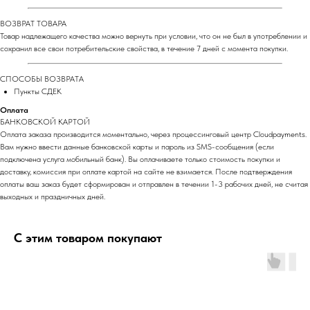
ВОЗВРАТ ТОВАРА
Товар надлежащего качества можно вернуть при условии, что он не был в употреблении и
сохранил все свои потребительские свойства, в течение 7 дней с момента покупки.
СПОСОБЫ ВОЗВРАТА
Пункты СДЕК
Оплата
БАНКОВСКОЙ КАРТОЙ
Оплата заказа производится моментально, через процессинговый центр Cloudpayments.
Вам нужно ввести данные банковской карты и пароль из SMS-сообщения (если
подключена услуга мобильный банк). Вы оплачиваете только стоимость покупки и
доставку, комиссия при оплате картой на сайте не взимается. После подтверждения
оплаты ваш заказ будет сформирован и отправлен в течении 1-3 рабочих дней, не считая
выходных и праздничных дней.
С этим товаром покупают