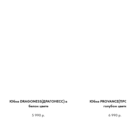
Юбка DRAGONESS(ДРАГОНЕСС) в
Юбка PROVANCE(ПРОВАН
белом цвете
голубом цвете
5 990
р.
6 990
р.