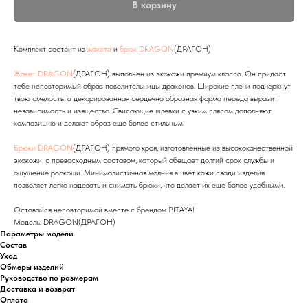
В корзину
Комплект состоит из
жакета
и
брюк DRAGON
(ДРАГОН)
Жакет DRAGON
(ДРАГОН) выполнен из экокожи премиум класса. Он придаст
тебе неповторимый образ повелительницы драконов. Широкие плечи подчеркнут
твою смелость, а декорированная сердечно образная форма переда выразит
независимость и изящество. Свисающие шлевки с узким плясом дополняют
композицию и делают образ еще более стильным.
Брюки DRAGON
(ДРАГОН) прямого кроя, изготовленные из высококачественной
экокожи, с превосходным составом, который обещает долгий срок службы и
ощущение роскоши. Минималистичная молния в цвет кожи сзади изделия
позволяет легко надевать и снимать брюки, что делает их еще более удобными.
Оставайся неповторимой вместе с брендом PITAYA!
Модель: DRAGON(ДРАГОН)
Параметры модели
Состав
Уход
Обмеры изделий
Руководство по размерам
Доставка и возврат
Оплата