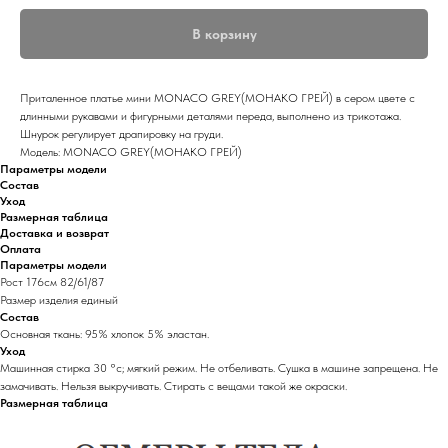
В корзину
Приталенное платье мини MONACO GREY(МОНАКО ГРЕЙ) в сером цвете с
длинными рукавами и фигурными деталями переда, выполнено из трикотажа.
Шнурок регулирует драпировку на груди.
Модель: MONACO GREY(МОНАКО ГРЕЙ)
Параметры модели
Состав
Уход
Размерная таблица
Доставка и возврат
Оплата
Параметры модели
Рост 176см 82/61/87
Размер изделия единый
Состав
Основная ткань: 95% хлопок 5% эластан.
Уход
Машинная стирка 30 °с; мягкий режим. Не отбеливать. Сушка в машине запрещена. Не
замачивать. Нельзя выкручивать. Стирать с вещами такой же окраски.
Размерная таблица