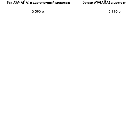
Топ AYA(АЙА) в цвете темный шоколад
Брюки AYA(АЙА) в цвете пудр
3 590
р.
7 990
р.