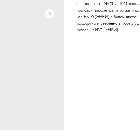
Спереди топ ENVY(ЭНВИ) завязыва
под свои параметры, а также игра
Топ ENVY(ЭНВИ) в белом цвете - и
комфортно и уверенно в любых усл
Модель: ENVY(ЭНВИ)