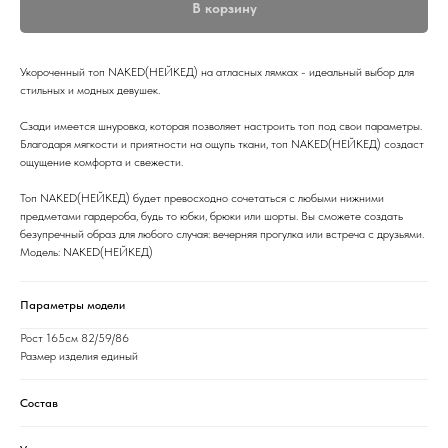
В корзину
Укороченный топ NAKED(НЕЙКЕД) на атласных лямках - идеальный выбор для
стильных и модных девушек.
Сзади имеется шнуровка, которая позволяет настроить топ под свои параметры.
Благодаря мягкости и приятности на ощупь ткани, топ NAKED(НЕЙКЕД) создаст
ощущение комфорта и свежести.
Топ NAKED(НЕЙКЕД) будет превосходно сочетаться с любыми нижними
предметами гардероба, будь то юбки, брюки или шорты. Вы сможете создать
безупречный образ для любого случая: вечерняя прогулка или встреча с друзьями.
Модель: NAKED(НЕЙКЕД)
Параметры модели
Рост 165см 82/59/86
Размер изделия единый
Состав