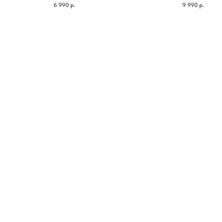
6 990
р.
9 990
р.