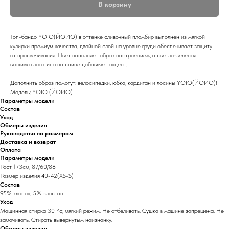
В корзину
Топ-бандо YOIO(ЙОИО) в оттенке сливочный пломбир выполнен из мягкой
кулирки премиум качества, двойной слой на уровне груди обеспечивает защиту
от просвечивания. Цвет наполняет образ настроением, а светло-зеленая
вышивка логотипа на спине добавляет акцент.
Дополнить образ помогут: велосипедки, юбка, кардиган и лосины YOIO(ЙОИО)!
Модель: YOIO (ЙОИО)
Параметры модели
Состав
Уход
Обмеры изделия
Руководство по размерам
Доставка и возврат
Оплата
Параметры модели
Рост 173см, 87/60/88
Размер изделия 40-42(XS-S)
Состав
95% хлопок, 5% эластан
Уход
Машинная стирка 30 °с; мягкий режим. Не отбеливать. Сушка в машине запрещена. Не
замачивать. Стирать вывернутым наизнанку.
Обмеры изделия