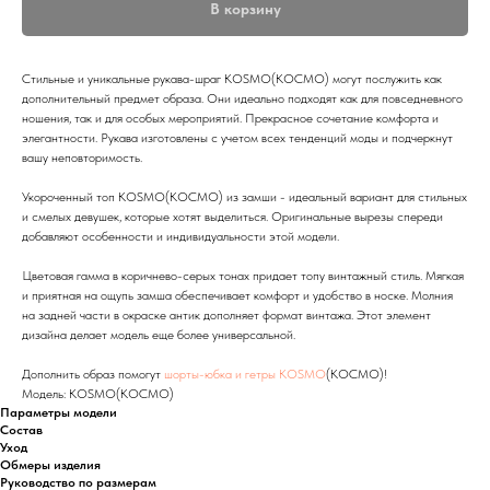
В корзину
Стильные и уникальные рукава-шраг KOSMO(КОСМО) могут послужить как
дополнительный предмет образа. Они идеально подходят как для повседневного
ношения, так и для особых мероприятий. Прекрасное сочетание комфорта и
элегантности. Рукава изготовлены с учетом всех тенденций моды и подчеркнут
вашу неповторимость.
Укороченный топ KOSMO(КОСМО) из замши - идеальный вариант для стильных
и смелых девушек, которые хотят выделиться. Оригинальные вырезы спереди
добавляют особенности и индивидуальности этой модели.
Цветовая гамма в коричнево-серых тонах придает топу винтажный стиль. Мягкая
и приятная на ощупь замша обеспечивает комфорт и удобство в носке. Молния
на задней части в окраске антик дополняет формат винтажа. Этот элемент
дизайна делает модель еще более универсальной.
Дополнить образ помогут
шорты-юбка и гетры KOSMO
(КОСМО)!
Модель: KOSMO(КОСМО)
Параметры модели
Состав
Уход
Обмеры изделия
Руководство по размерам