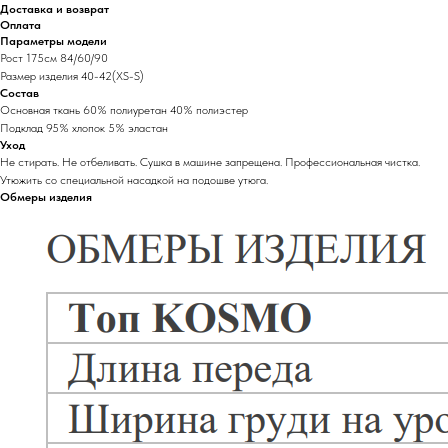
Доставка и возврат
Оплата
Параметры модели
Рост 175см 84/60/90
Размер изделия 40-42(XS-S)
Состав
Основная ткань 60% полиуретан 40% полиэстер
Подклад 95% хлопок 5% эластан
Уход
Не стирать. Не отбеливать. Сушка в машине запрещена. Профессиональная чистка.
Утюжить со специальной насадкой на подошве утюга.
Обмеры изделия