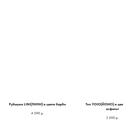
Рубашка LINI(ЛИНИ) в цвете барби
Топ YOIO(ЙОИО) в цвете 
асфальт
4 590
р.
3 590
р.