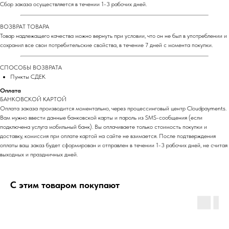
Сбор заказа осуществляется в течении 1-3 рабочих дней.
ВОЗВРАТ ТОВАРА
Товар надлежащего качества можно вернуть при условии, что он не был в употреблении и
сохранил все свои потребительские свойства, в течение 7 дней с момента покупки.
СПОСОБЫ ВОЗВРАТА
Пункты СДЕК
Оплата
БАНКОВСКОЙ КАРТОЙ
Оплата заказа производится моментально, через процессинговый центр Cloudpayments.
Вам нужно ввести данные банковской карты и пароль из SMS-сообщения (если
подключена услуга мобильный банк). Вы оплачиваете только стоимость покупки и
доставку, комиссия при оплате картой на сайте не взимается. После подтверждения
оплаты ваш заказ будет сформирован и отправлен в течении 1-3 рабочих дней, не считая
выходных и праздничных дней.
С этим товаром покупают