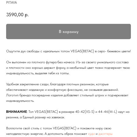
PITAYA
3590,00
р.
В корзину
Ощутите дух свободы с идеальным топом VEGAS(ВЕГАС) в серо- бежевом цвете!
Он выполнен из плотного футера без начеса. Из-за своего уникального состава
и плотности оно хорошо держит форму, а необычный цвет ткани подчеркнет твою
индивидуальность, выделяя тебя из толпы.
Удобная закрепление сзади, благодаря плотным резинкам, которые
обеспечивают надежную и комфортную фиксацию, не сковывая движений.
Логотип бренда посередине изделия добавляет стильный штрих и подчеркивает
индивидуальность.
ВНИМАНИЕ
: Топ VEGAS(ВЕГАС) в размере 40-42(XS-S) и 44-46(M-L) идут на
резинке, а Единый размер на завязках.
Воплотите свой стиль с топом VEGAS(ВЕГАС) и покажите миру свою
неподвластную энергию. А дополнить образ поможет
худи
и
джоггеры