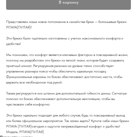
В корзину
Представляем наше новое пополнение в семействе брюк — болоньевые брюки
PITAYA(ПИТАЯ)!
Эти брюки были тщательно изготовлены с учетом максимального комфорта и
удобства!
Мы понимаем, что комфорт является ключевым фактором в повседневной жизни,
поэтому мы разработали эти брюки из легкой ткани, которая будет создавать
приятный климат. Регулируемая резинка на уровне талии способствует
управлению размера пояса чтобы обеспечить идеальную посадку.
Функциональные карманы по бокам обеспечивают достаточно места, чтобы
держать все необходимое под рукой.
Также регулируются низ штанин для дополнительной гибкости длины. Сетчатые
полоски по бокам обеспечивают дополнительную вентиляцию, чтобы вы
чувствовали себя комфортно.
Эти брюки идеально подходят для любого случая, будь то повседневный выход
или более официальное мероприятие. Так зачем ждать? Купите себе наши брюки
PITAYA (ПИТАЯ)сегодня и ощутите непревзойденный комфорт и удобство!
Модель: PITAYA(ПИТАЯ)
Параметры модели