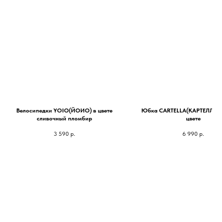
Велосипедки YOIO(ЙОИО) в цвете
Юбка CARTELLA(КАРТЕЛЛА) 
сливочный пломбир
цвете
3 590
р.
6 990
р.